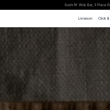
Sushi N' Wok Bar, 3 Place 
Livraison
Click &
keyboard_double_arrow_down